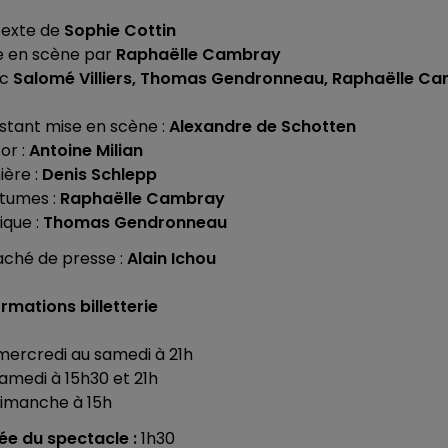
texte de
Sophie Cottin
e en scène par
Raphaëlle Cambray
ec
Salomé Villiers, Thomas Gendronneau, Raphaëlle Ca
istant mise en scène :
Alexandre de Schotten
or :
Antoine Milian
ière :
Denis Schlepp
tumes :
Raphaëlle Cambray
ique :
Thomas Gendronneau
aché de presse :
Alain Ichou
ormations billetterie
mercredi au samedi à 21h
samedi à 15h30 et 21h
dimanche à 15h
ée du spectacle :
1h30