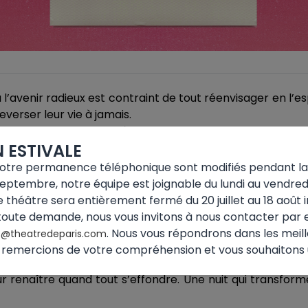
l’avenir radieux est contraint de tout réenvisager en l’e
verser leur vie à jamais.
ar Raphaelle Cambray à partir du 18 septembre.
 ESTIVALE
notre permanence téléphonique sont modifiés pendant la 
le aime, un amour solide, un avenir qui se dessine à New-
septembre, notre équipe est joignable du lundi au vendredi,
ique qui vire à l’incompréhensible. En quelques heures, l
 théâtre sera entièrement fermé du 20 juillet au 18 août i
in, son compagnon déboussolé, à Papini, son grand-père ai
toute demande, nous vous invitons à nous contacter par 
ante, Alix devra affronter ce que la raison refuse d’admet
. Nous vous répondrons dans les meille
s@theatredeparis.com
 remercions de votre compréhension et vous souhaitons u
 la fragilité de nos certitudes, la puissance du réel qua
our renaître quand tout s’effondre. Une nuit qui transfor