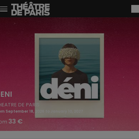
Skip to main content
ENI
HEATRE DE PARIS
om September 18, 2026 to January 10, 2027
33 €
rom