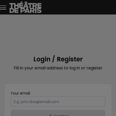
Skip to main content
Login / Register
Fill in your email address to log in or register
Mandatory
Your
email
Continue